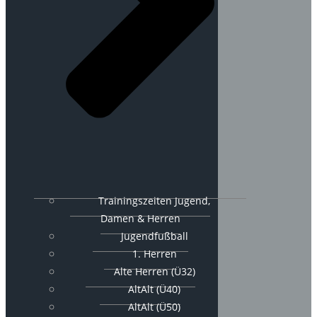
Trainingszeiten Jugend,
Damen & Herren
Jugendfußball
1. Herren
Alte Herren (Ü32)
AltAlt (Ü40)
AltAlt (Ü50)