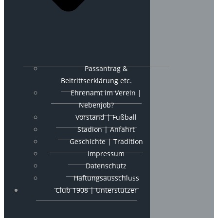
Passantrag &
Beitrittserklärung etc.
Ehrenamt im Verein |
Nebenjob?
Vorstand | Fußball
Stadion | Anfahrt
Geschichte | Tradition
Impressum
Datenschutz
Haftungsausschluss
Club 1908 | Unterstützer